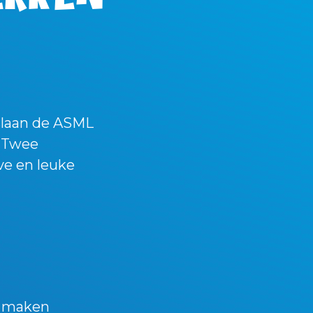
slaan de ASML
. Twee
ve en leuke
e maken