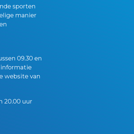
ende sporten
elige manier
len
ussen 09.30 en
 informatie
de website van
m 20.00 uur