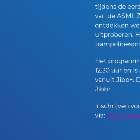
tijdens de eer
van de ASML Z
ontdekken welk
uitproberen. H
trampolinespri
Het programma
12.30 uur en i
vanuit Jibb+. 
Jibb+.
Inschrijven vo
via:
www.jibbpl