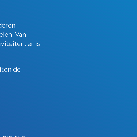
deren
elen. Van
iteiten: er is
iten de