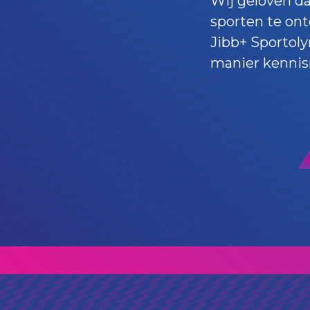
Wij geloven d
sporten te on
Jibb+ Sportol
manier kennis