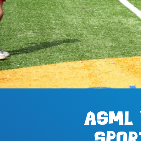
ASML 
Spor