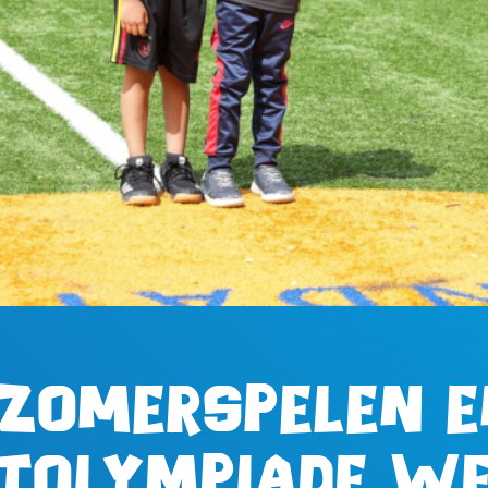
Zomerspelen en
tolympiade w