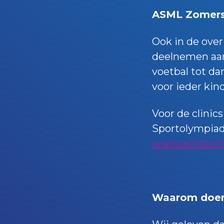
ASML Zomers
Ook in de ove
deelnemen aan
voetbal tot da
voor ieder kind
Voor de clinic
Sportolympiade 
www.asmlzome
Waarom doen