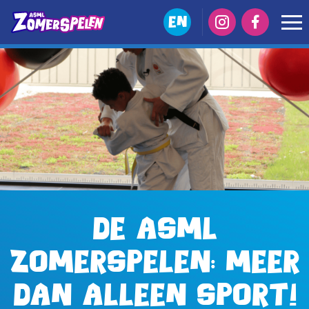
EN
De ASML
Zomerspelen: meer
dan alleen sport!