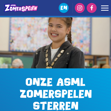
EN
Onze ASML
Zomerspelen
sterren