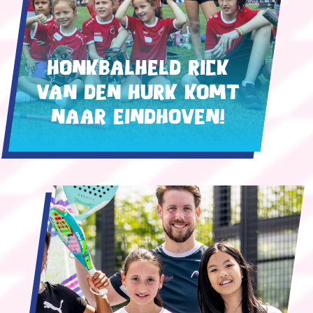
Honkbalheld Rick
van den Hurk komt
naar Eindhoven!