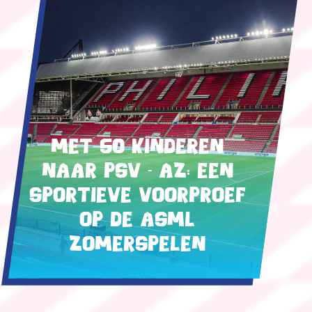
Met 50 kinderen
naar PSV - AZ: een
sportieve voorproef
op de ASML
Zomerspelen