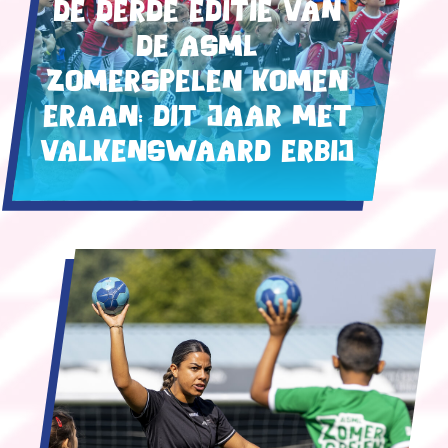
De derde editie van
de ASML
Zomerspelen komen
eraan: dit jaar met
Valkenswaard erbij